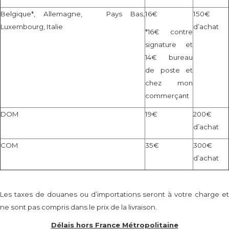
Belgique*, Allemagne, Pays Bas,
16€
150€
Luxembourg, Italie
d’achat
*16€ contre
signature et
14€ bureau
de poste et
chez mon
commerçant
DOM
19€
200€
d’achat
COM
35€
300€
d’achat
Les taxes de douanes ou d’importations seront à votre charge et
ne sont pas compris dans le prix de la livraison.
Délais hors France Métropolitaine