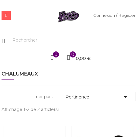
/
Connexion
Register
0
0
0,00 €
CHALUMEAUX

Trier par :
Pertinence
Affichage 1-2 de 2 article(s)