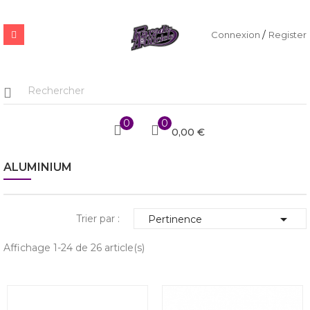
/
Connexion
Register
0
0
0,00 €
ALUMINIUM

Trier par :
Pertinence
Affichage 1-24 de 26 article(s)